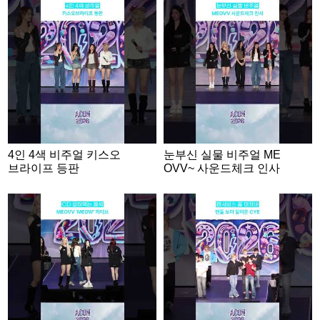
4인 4색 비주얼 키스오
눈부신 실물 비주얼 ME
브라이프 등판
OVV~ 사운드체크 인사