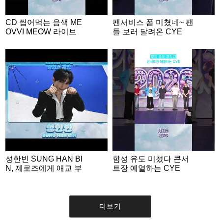
CD 씹어먹는 음색 ME
팬서비스 폼 미쳤네~ 팬
OVV! MEOW 라이브
들 보러 달려온 CYE
성한빈 SUNG HAN BI
함성 유도 미쳤다 콘서
N, 제로즈에게 애교 부
트장 예열하는 CYE
리는 명MC💙 | ACON 2
026 밸런스게임 | ‘Woul
d you rather’ game EN
G SUB #ACON2026
더보기