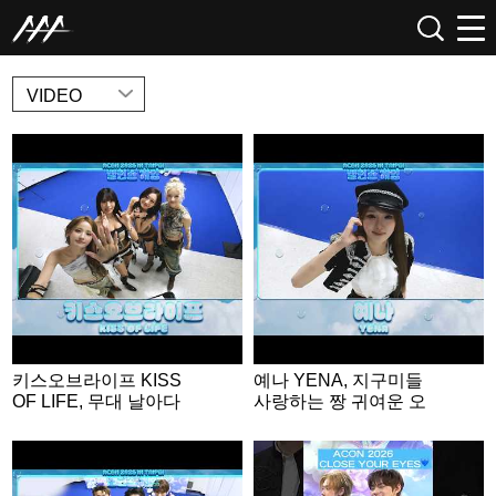
NEWS
VIDEO
키스오브라이프 KISS
예나 YENA, 지구미들
OF LIFE, 무대 날아다
사랑하는 짱 귀여운 오
니는 무대 장인들💕 | A
리🐤 | ACON 2026 밸런
CON 2026 밸런스게
스게임 | ‘Would you rat
임|‘Would you rather’ g
her’ game | ENG SUB
ame | ENG SUB #ACO
#ACON2026