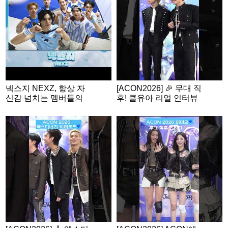
N2026
넥스지 NEXZ, 항상 자
[ACON2026] 🎉 무대 직
신감 넘치는 멤버들의
후! 클유아 리얼 인터뷰
밸런스 게임🩵 | ACON
2026 밸런스게임 | ‘Wo
uld you rather’ game |
ENG SUB #ACON202
6