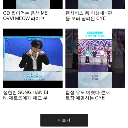
CD 씹어먹는 음색 ME
팬서비스 폼 미쳤네~ 팬
OVV! MEOW 라이브
들 보러 달려온 CYE
성한빈 SUNG HAN BI
함성 유도 미쳤다 콘서
N, 제로즈에게 애교 부
트장 예열하는 CYE
리는 명MC💙 | ACON 2
026 밸런스게임 | ‘Woul
d you rather’ game EN
G SUB #ACON2026
더보기