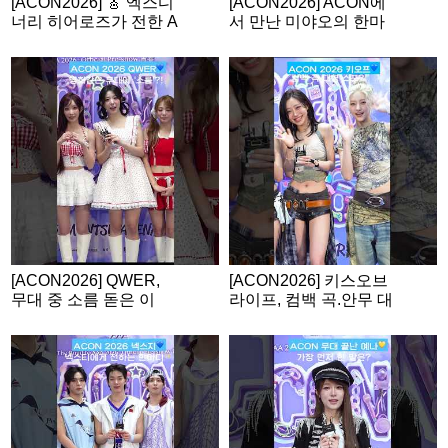
[ACON2026] 🎸 엑스디
[ACON2026] ACON에
너리 히어로즈가 전한 A
서 만난 미야오의 한마
CON 소감
디💙
[ACON2026] QWER,
[ACON2026] 키스오브
무대 중 소름 돋은 이
라이프, 컴백 곡.안무 대
유?
형 스포?!