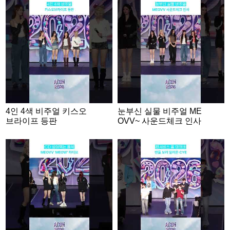
4인 4색 비주얼 키스오
눈부신 실물 비주얼 ME
브라이프 등판
OVV~ 사운드체크 인사