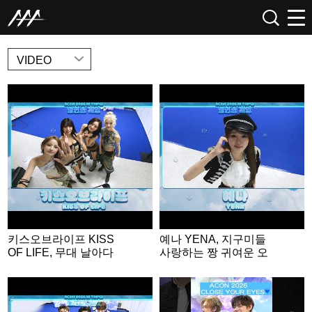
NEWS
VIDEO
키스오브라이프 KISS
예나 YENA, 지구미들
OF LIFE, 무대 날아다
사랑하는 짱 귀여운 오
니는 무대 장인들💕 | A
리🐤 | ACON 2026 밸런
CON 2026 밸런스게
스게임 | ‘Would you rat
임|‘Would you rather’ g
her’ game | ENG SUB
ame | ENG SUB #ACO
#ACON2026