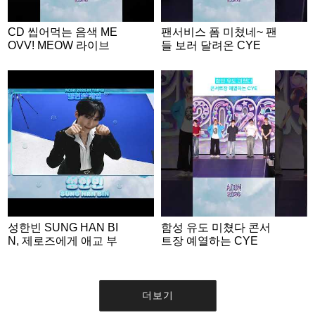
CD 씹어먹는 음색 ME
팬서비스 폼 미쳤네~ 팬
OVV! MEOW 라이브
들 보러 달려온 CYE
성한빈 SUNG HAN BI
함성 유도 미쳤다 콘서
N, 제로즈에게 애교 부
트장 예열하는 CYE
리는 명MC💙 | ACON 2
026 밸런스게임 | ‘Woul
d you rather’ game EN
G SUB #ACON2026
더보기