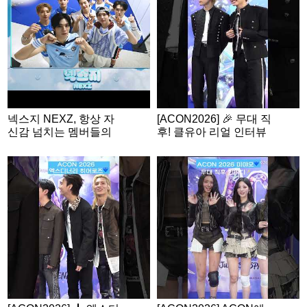
N2026
넥스지 NEXZ, 항상 자
[ACON2026] 🎉 무대 직
신감 넘치는 멤버들의
후! 클유아 리얼 인터뷰
밸런스 게임🩵 | ACON
2026 밸런스게임 | ‘Wo
uld you rather’ game |
ENG SUB #ACON202
6