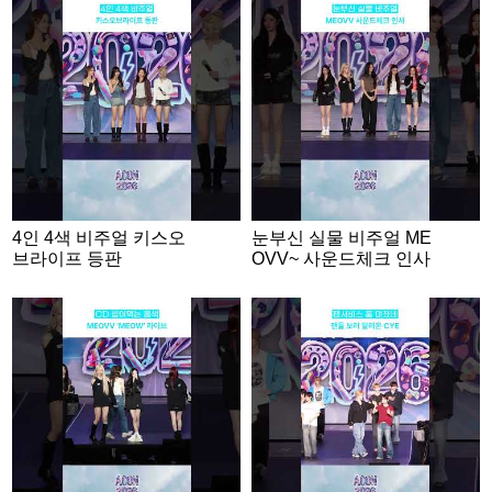
4인 4색 비주얼 키스오
눈부신 실물 비주얼 ME
브라이프 등판
OVV~ 사운드체크 인사