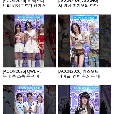
[ACON2026] 🎸 엑스디
[ACON2026] ACON에
너리 히어로즈가 전한 A
서 만난 미야오의 한마
CON 소감
디💙
[ACON2026] QWER,
[ACON2026] 키스오브
무대 중 소름 돋은 이
라이프, 컴백 곡.안무 대
유?
형 스포?!