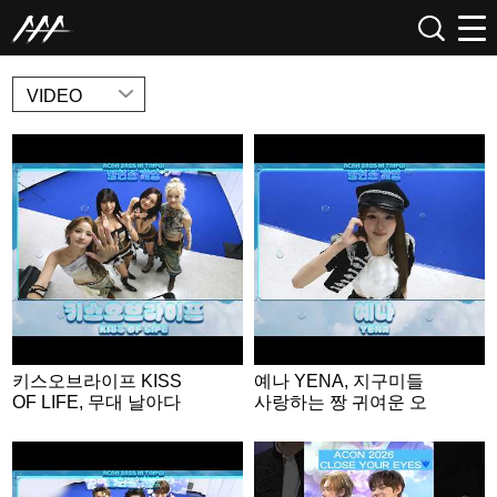
NEWS
VIDEO
키스오브라이프 KISS
예나 YENA, 지구미들
OF LIFE, 무대 날아다
사랑하는 짱 귀여운 오
니는 무대 장인들💕 | A
리🐤 | ACON 2026 밸런
CON 2026 밸런스게
스게임 | ‘Would you rat
임|‘Would you rather’ g
her’ game | ENG SUB
ame | ENG SUB #ACO
#ACON2026