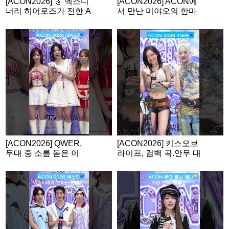
[ACON2026] 🎸 엑스디
[ACON2026] ACON에
너리 히어로즈가 전한 A
서 만난 미야오의 한마
CON 소감
디💙
[ACON2026] QWER,
[ACON2026] 키스오브
무대 중 소름 돋은 이
라이프, 컴백 곡.안무 대
유?
형 스포?!