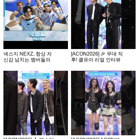
N2026
넥스지 NEXZ, 항상 자
[ACON2026] 🎉 무대 직
신감 넘치는 멤버들의
후! 클유아 리얼 인터뷰
밸런스 게임🩵 | ACON
2026 밸런스게임 | ‘Wo
uld you rather’ game |
ENG SUB #ACON202
6