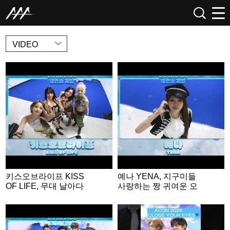
NEWS
VIDEO
키스오브라이프 KISS
예나 YENA, 지구미들
OF LIFE, 무대 날아다
사랑하는 짱 귀여운 오
니는 무대 장인들💕 | A
리🐤 | ACON 2026 밸런
CON 2026 밸런스게
스게임 | ‘Would you rat
임|‘Would you rather’ g
her’ game | ENG SUB
ame | ENG SUB #ACO
#ACON2026