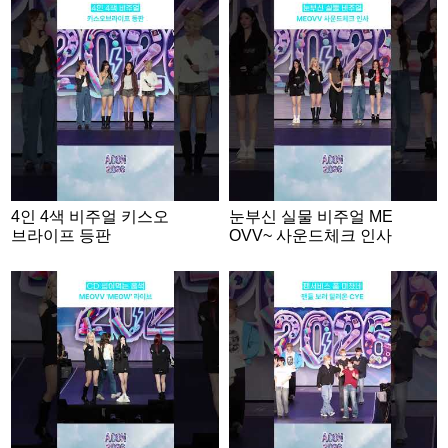
4인 4색 비주얼 키스오
눈부신 실물 비주얼 ME
브라이프 등판
OVV~ 사운드체크 인사