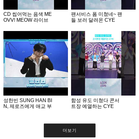
CD 씹어먹는 음색 ME
팬서비스 폼 미쳤네~ 팬
OVV! MEOW 라이브
들 보러 달려온 CYE
성한빈 SUNG HAN BI
함성 유도 미쳤다 콘서
N, 제로즈에게 애교 부
트장 예열하는 CYE
리는 명MC💙 | ACON 2
026 밸런스게임 | ‘Woul
d you rather’ game EN
G SUB #ACON2026
더보기