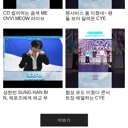
CD 씹어먹는 음색 ME
팬서비스 폼 미쳤네~ 팬
OVV! MEOW 라이브
들 보러 달려온 CYE
성한빈 SUNG HAN BI
함성 유도 미쳤다 콘서
N, 제로즈에게 애교 부
트장 예열하는 CYE
리는 명MC💙 | ACON 2
026 밸런스게임 | ‘Woul
d you rather’ game EN
G SUB #ACON2026
더보기