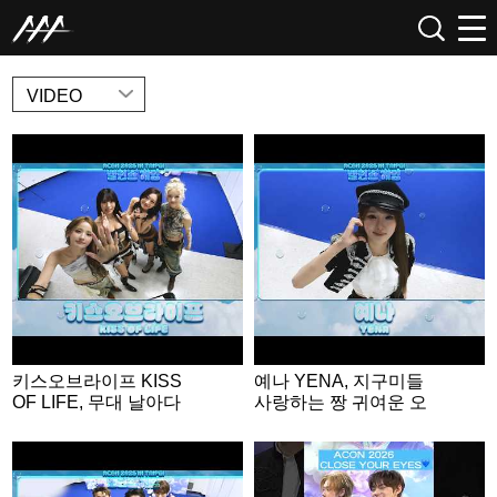
NEWS
VIDEO
키스오브라이프 KISS
예나 YENA, 지구미들
OF LIFE, 무대 날아다
사랑하는 짱 귀여운 오
니는 무대 장인들💕 | A
리🐤 | ACON 2026 밸런
CON 2026 밸런스게
스게임 | ‘Would you rat
임|‘Would you rather’ g
her’ game | ENG SUB
ame | ENG SUB #ACO
#ACON2026