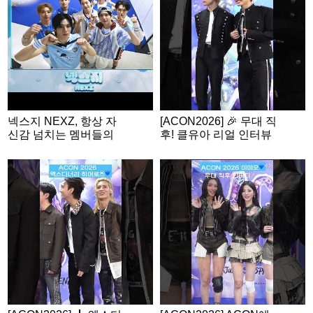
N2026
넥스지 NEXZ, 항상 자
[ACON2026] 🎉 무대 직
신감 넘치는 멤버들의
후! 클유아 리얼 인터뷰
밸런스 게임🩵 | ACON
2026 밸런스게임 | ‘Wo
uld you rather’ game |
ENG SUB #ACON202
6