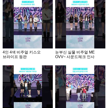
4인 4색 비주얼 키스오
눈부신 실물 비주얼 ME
브라이프 등판
OVV~ 사운드체크 인사