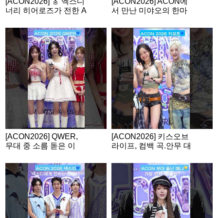
[ACON2026] 🎸 엑스디
[ACON2026] ACON에
너리 히어로즈가 전한 A
서 만난 미야오의 한마
CON 소감
디💙
[ACON2026] QWER,
[ACON2026] 키스오브
무대 중 소름 돋은 이
라이프, 컴백 곡.안무 대
유?
형 스포?!