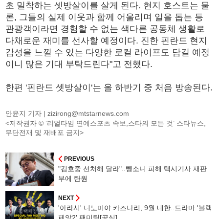
초 밀착하는 셋방살이를 살게 된다. 현지 호스트는 물
론, 그들의 실제 이웃과 함께 어울리며 일을 돕는 등
관광객이라면 경험할 수 없는 색다른 공동체 생활로
다채로운 재미를 선사할 예정이다. 진한 핀란드 현지
감성을 느낄 수 있는 다양한 로컬 라이프도 담길 예정
이니 많은 기대 부탁드린다"고 전했다.
한편 '핀란드 셋방살이'는 올 하반기 중 처음 방송된다.
안윤지 기자 |
zizirong@mtstarnews.com
<저작권자 © ‘리얼타임 연예스포츠 속보,스타의 모든 것’ 스타뉴스,
무단전재 및 재배포 금지>
PREVIOUS
"김호중 선처해 달라"..뺑소니 피해 택시기사 재판
부에 탄원
NEXT
'아라시' 니노미야 카즈나리, 9월 내한..드라마 '블랙
페앙2' 팬미팅[공식]