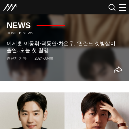
NEWS
HOME
NEWS
이제훈·이동휘·곽동연·차은우, '핀란드 셋방살이'
출연..오늘 첫 촬영
안윤지 기자
2024-08-08