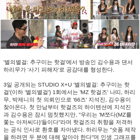
'별의별걸: 추구미는 핫걸'에서 방송인 김수용과 댄서
하리무가 '사기 피해자'로 공감대를 형성한다.
3일 공개되는 STUDIO X+U '별의별걸: 추구미는 핫
걸'(이하 '별의별걸') 1회에서는 'MZ 핫걸즈' 나띠, 하리
무, 박제니의 첫 의뢰인으로 '66즈' 지석진, 김수용이
찾아온다. 첫 만남부터 핫걸즈의 하이텐션에 지석진
과 김수용은 잠시 멈칫했지만, "우리는 'M쪼다(MZ를
쫓는 아저씨다)'들이다"라며 핫걸즈의 취향을 저격하
는 공식 인사로 환호를 자아냈다. 하리무는 "숏폼 제작
을 하려면 두 분에 대해 알아야 한다"며 인생 그래프를