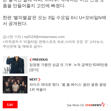
폼을 만들어줄지 고민에 빠졌다.
한편 '별의별걸'은 오는 3일 수요일 0시 U+모바일tv에
서 공개된다.
김나연 기자 |
ny0119@mtstarnews.com
<저작권자 © ‘리얼타임 연예스포츠 속보,스타의 모든 것’ 스타뉴스,
무단전재 및 재배포 금지>
PREVIOUS
임영웅 가왕전 상금 또 기부..누적 금액만 8240만원
[공식]
NEXT
라이즈 제대로 떴다..'붐 붐 베이스' 음반·음원·음방
1위 싹쓸이