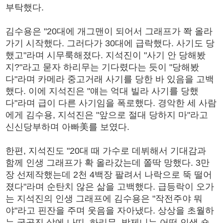
부탁했다.
김수용은 "20대에 개그맨이 되어서 그래프가 쫙 올라
가기 시작했다. 그러다가 30대에 급락했다. 사기도 당
했고"라며 시무룩해졌다. 지석진이 "사기 안 당해봤
지?"라고 묻자 하리무는 기다렸다는 듯이 "당해봤
다"라며 카메라 중고거래 사기를 당한 바 있음을 고백
했다. 이에 지석진은 "얘는 억대 빌라 사기를 당했
다"라며 급이 다른 사기임을 폭로했다. 경악한 세 사람
에게 김수용, 지석진은 "앞으로 절대 당하지 마"라고
신신당부하며 아빠美를 보였다.
한편, 지석진도 "20대 때 가수로 데뷔해서 기대감과
함께 인생 그래프가 확 올라갔는데 쫄딱 망했다. 3만
장 선제작했는데 2천 4백장 팔려서 나락으로 뚝 떨어
졌다"라며 순탄치 않은 삶을 고백했다. 급등락이 오가
는 지석진의 인생 그래프에 김수용은 "작전주야 뭐
야"라고 핀잔을 주며 웃음을 자아냈다. 상상을 초월하
는 굴곡진 삶에 나띠, 하리무, 박제니는 어떤 인생 숏