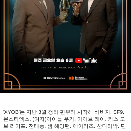
'XYOB'는 지난 3월 청하 편부터 시작해 비비지, SF9,
몬스타엑스, (여자)아이들 우기, 아이브 레이, 키스 오
브 라이프, 전태풍, 샘 해밍턴, 에이티즈, 산다라박, 딘