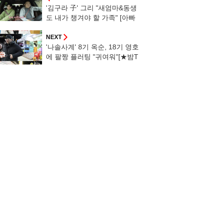
'김구라 子' 그리 "새엄마&동생
도 내가 챙겨야 할 가족" [아빠
는 꽃중년]
NEXT
'나솔사계' 8기 옥순, 18기 영호
에 팔짱 플러팅 "귀여워"[★밤T
V]