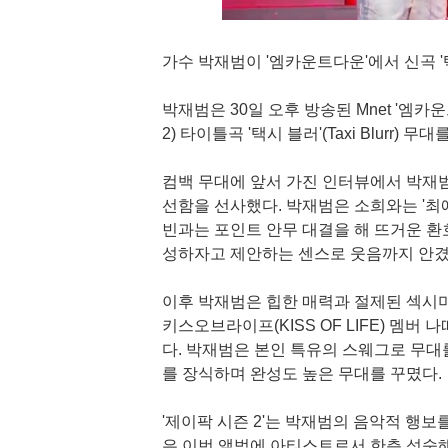
가수 박재범이 '엠카운트다운'에서 신곡 '
박재범은 30일 오후 방송된 Mnet '엠카운트다
2) 타이틀곡 '택시 블러'(Taxi Blurr) 
컴백 무대에 앞서 가진 인터뷰에서 박재범
선함을 선사했다. 박재범은 소희와는 '최애
빈과는 포인트 안무 대결을 해 뜨거운 환호
성하자고 제안하는 센스로 웃음까지 안겼
이후 박재범은 힙한 매력과 절제된 섹시미
키스오브라이프(KISS OF LIFE) 멤버
다. 박재범은 본인 특유의 스웨그로 무대
를 장식하며 완성도 높은 무대를 꾸몄다.
'제이팍 시즌 2'는 박재범의 음악적 행보
은 이번 앨범에 아티스트로서 한층 성숙해