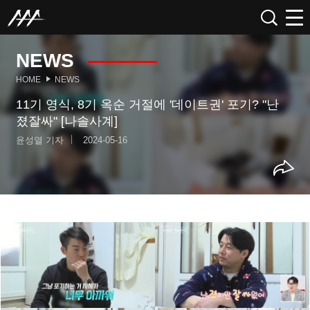
NEWS
HOME
NEWS
11기 영식, 8기 옥순 거절에 '데이트권' 포기? "난
졌잘싸" [나솔사계]
윤성열 기자
2024-05-16