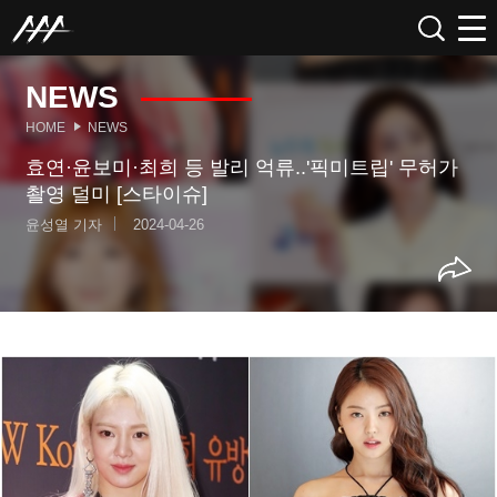
NEWS
HOME
NEWS
효연·윤보미·최희 등 발리 억류..'픽미트립' 무허가
촬영 덜미 [스타이슈]
윤성열 기자
2024-04-26