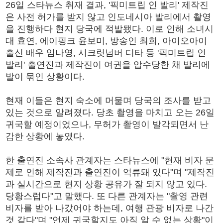
26일 스타뉴스 취재 결과, '픽미트립 인 발리' 제작진
은 사전 허가를 받지 않고 인도네시아 발리에서 촬영
을 진행하다 현지 당국에 적발됐다. 이로 인해 소녀시
대 효연, 에이핑크 윤보미, 방송인 최희, 아이오아이
출신 배우 임나영, 시크릿넘버 디타 등 '픽미트립 인
발리' 출연진과 제작진이 여권을 압수당한 채 발리에
발이 묶인 상황이다.
현재 이들은 현지 숙소에 머물며 당국의 조사를 받고
있는 것으로 알려졌다. 당초 촬영을 마치고 오는 26일
귀국할 예정이었으나, 무허가 촬영이 발각되면서 난
감한 상황에 놓였다.
한 출연진 소속사 관계자는 스타뉴스에 "현재 비자 문
제로 인해 제작진과 출연진이 억류돼 있다"며 "제작진
과 실시간으로 현지 상황 공유가 잘 되지 않고 있다.
당황스럽다"고 말했다. 또 다른 관계자는 "촬영 관련
비자를 받아 나갔어야 하는데, 여행 관광 비자로 나간
것 같다"며 "언제 귀국할지도 아직 알 수 없는 상황"이