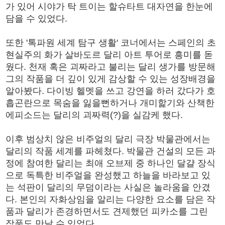
가 있어 시야가 탁 트이는 할슈타트 대자연을 한눈에
담을 수 있었다.
또한 '톡파원 세계 탐구 생활' 코너에서는 스페인의 초
현실주의 화가 살바도르 달리 아트 투어로 흥미를 돋
웠다. 천재 혹은 괴짜라고 불리는 달리 생가를 방문해
그의 작품을 더 깊이 있게 감상할 수 있는 성장배경을
알아봤다. 다이빙 헬멧을 쓰고 강연을 하러 갔다가 호
흡곤란으로 목숨을 잃을뻔하거나 개미핥기와 산책한
에피소드는 달리의 괴짜력(?)을 실감케 했다.
이후 범상치 않은 비주얼의 달리 극장 박물관에서는
달리의 작품 세계를 파헤쳤다. 박물관 건설의 모든 과
정에 참여한 달리는 최애 오브제 중 하나인 달걀 장식
으로 독특한 비주얼을 완성했고 하늘을 바라보고 있
는 석판이 달리의 무덤이라는 사실은 놀라움을 안겼
다. 본인의 자화상임을 알리는 다양한 요소를 담은 작
품과 달리가 존경하면서도 견제했던 피카소를 그린
작품도 만날 수 있었다.