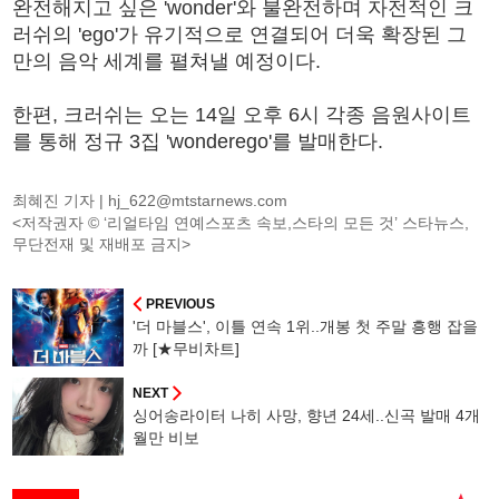
완전해지고 싶은 'wonder'와 불완전하며 자전적인 크
러쉬의 'ego'가 유기적으로 연결되어 더욱 확장된 그
만의 음악 세계를 펼쳐낼 예정이다.
한편, 크러쉬는 오는 14일 오후 6시 각종 음원사이트
를 통해 정규 3집 'wonderego'를 발매한다.
최혜진 기자 |
hj_622@mtstarnews.com
<저작권자 © ‘리얼타임 연예스포츠 속보,스타의 모든 것’ 스타뉴스,
무단전재 및 재배포 금지>
PREVIOUS
'더 마블스', 이틀 연속 1위..개봉 첫 주말 흥행 잡을
까 [★무비차트]
NEXT
싱어송라이터 나히 사망, 향년 24세..신곡 발매 4개
월만 비보