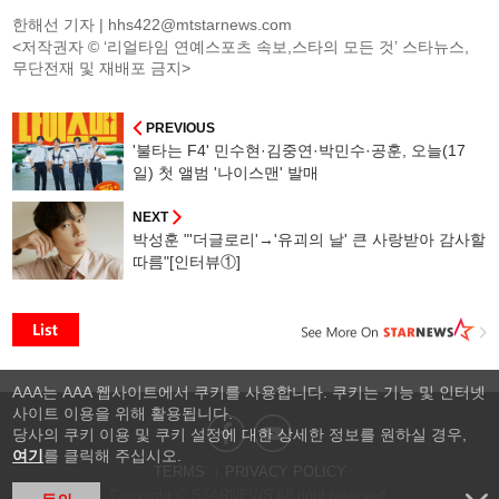
한해선 기자 |
hhs422@mtstarnews.com
<저작권자 © ‘리얼타임 연예스포츠 속보,스타의 모든 것’ 스타뉴스,
무단전재 및 재배포 금지>
PREVIOUS
'불타는 F4' 민수현·김중연·박민수·공훈, 오늘(17
일) 첫 앨범 '나이스맨' 발매
NEXT
박성훈 "'더글로리'→'유괴의 날' 큰 사랑받아 감사할
따름"[인터뷰①]
AAA는 AAA 웹사이트에서 쿠키를 사용합니다. 쿠키는 기능 및 인터넷
사이트 이용을 위해 활용됩니다.
당사의 쿠키 이용 및 쿠키 설정에 대한 상세한 정보를 원하실 경우,
여기
를 클릭해 주십시오.
TERMS
PRIVACY POLICY
Copyright © STARNEWS All right reserved.