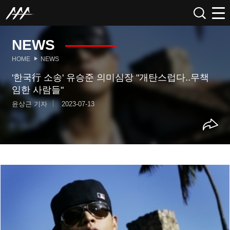
NEWS
HOME
NEWS
'한국行 소송' 유승준 의미심장 "개탄스럽다..무책
임한 사람들"
윤상근 기자
2023-07-13