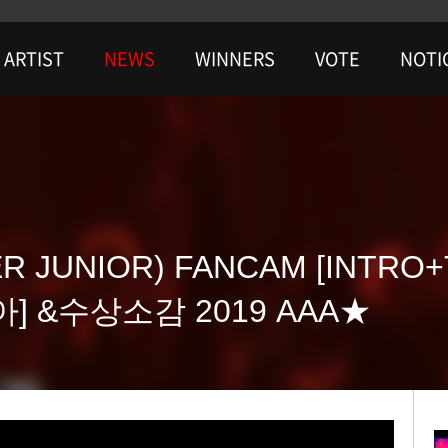
ARTIST
NEWS
WINNERS
VOTE
NOTI
UNIOR) FANCAM [INTRO+Th
] &수상소감 2019 AAA★