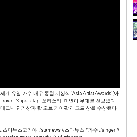
 유일 가수 배우 통합 시상식 'Asia Artist Awards'(아
rown, Super clap, 쏘리쏘리, 미인아 무대를 선보였다.
테크닉 인기상과 탑 오브 케이팝 레코드 상을 수상했다.
korea #스타뉴스코리아 #starnews #스타뉴스 #가수 #singer #