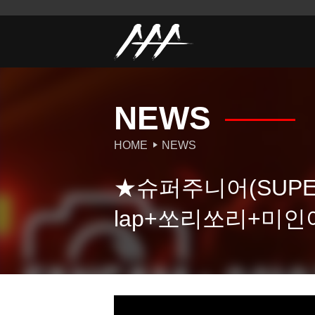
NEWS
HOME
NEWS
★슈퍼주니어(SUPER J
lap+쏘리쏘리+미인아