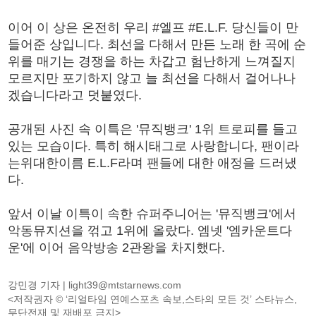
이어 이 상은 온전히 우리 #엘프 #E.L.F. 당신들이 만
들어준 상입니다. 최선을 다해서 만든 노래 한 곡에 순
위를 매기는 경쟁을 하는 차갑고 험난하게 느껴질지
모르지만 포기하지 않고 늘 최선을 다해서 걸어나나
겠습니다라고 덧붙였다.
공개된 사진 속 이특은 '뮤직뱅크' 1위 트로피를 들고
있는 모습이다. 특히 해시태그로 사랑합니다, 팬이라
는위대한이름 E.L.F라며 팬들에 대한 애정을 드러냈
다.
앞서 이날 이특이 속한 슈퍼주니어는 '뮤직뱅크'에서
악동뮤지션을 꺾고 1위에 올랐다. 엠넷 '엠카운트다
운'에 이어 음악방송 2관왕을 차지했다.
강민경 기자 |
light39@mtstarnews.com
<저작권자 © ‘리얼타임 연예스포츠 속보,스타의 모든 것’ 스타뉴스,
무단전재 및 재배포 금지>