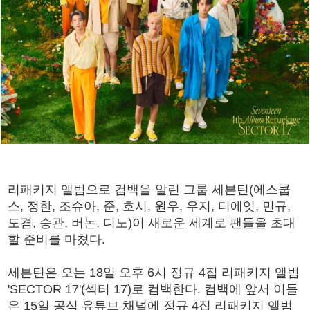
리패키지 앨범으로 컴백을 알린 그룹 세븐틴(에스쿱
스, 정한, 조슈아, 준, 호시, 원우, 우지, 디에잇, 민규,
도겸, 승관, 버논, 디노)이 새로운 세계로 팬들을 초대
할 준비를 마쳤다.
세븐틴은 오는 18일 오후 6시 정규 4집 리패키지 앨범
'SECTOR 17'(섹터 17)로 컴백한다. 컴백에 앞서 이들
은 15일 공식 유튜브 채널에 정규 4집 리패키지 앨범