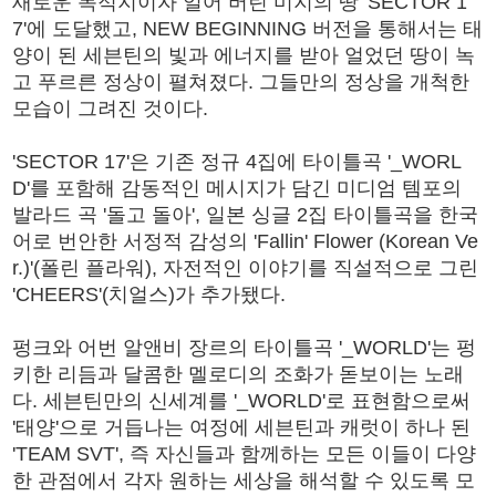
새로운 목적지이자 얼어 버린 미지의 땅 'SECTOR 1
7'에 도달했고, NEW BEGINNING 버전을 통해서는 태
양이 된 세븐틴의 빛과 에너지를 받아 얼었던 땅이 녹
고 푸르른 정상이 펼쳐졌다. 그들만의 정상을 개척한
모습이 그려진 것이다.
'SECTOR 17'은 기존 정규 4집에 타이틀곡 '_WORL
D'를 포함해 감동적인 메시지가 담긴 미디엄 템포의
발라드 곡 '돌고 돌아', 일본 싱글 2집 타이틀곡을 한국
어로 번안한 서정적 감성의 'Fallin' Flower (Korean Ve
r.)'(폴린 플라워), 자전적인 이야기를 직설적으로 그린
'CHEERS'(치얼스)가 추가됐다.
펑크와 어번 알앤비 장르의 타이틀곡 '_WORLD'는 펑
키한 리듬과 달콤한 멜로디의 조화가 돋보이는 노래
다. 세븐틴만의 신세계를 '_WORLD'로 표현함으로써
'태양'으로 거듭나는 여정에 세븐틴과 캐럿이 하나 된
'TEAM SVT', 즉 자신들과 함께하는 모든 이들이 다양
한 관점에서 각자 원하는 세상을 해석할 수 있도록 모