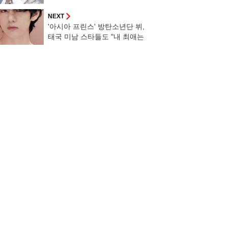
Kim Seokjin'
NEXT
'아시아 프린스' 방탄소년단 뷔,
태국 미남 스타들도 "내 최애는
뷔"..전 세계 사랑하는 '글로벌
매력남'