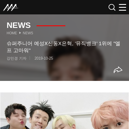
NEWS
HOME
NEWS
슈퍼주니어 예성X신동X은혁, '뮤직뱅크' 1위에 "엘
프 고마워"
강민경 기자
2019-10-25