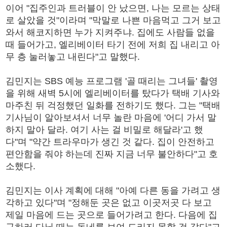
이어 "집주인과 트러블이 안 났으면, 나는 모르는 상태
로 살았을 것"이라며 "막말로 나쁜 마음먹고 그거 보고
와서 해코지하면 누가 지켜주냐. 집에도 사람들 없을
때 들어가고, 엘리베이터 타기 전에 저희 집 내리고 아
무 층 눌러놓고 내린다"고 말했다.
김민지는 SBS 예능 프로그램 '골 때리는 그녀들' 촬영
을 위해 새벽 5시에 엘리베이터를 탔다가 택배 기사와
마주친 뒤 걱정했던 일화를 전하기도 했다. 그는 "택배
기사님이 알아보셔서 너무 놀란 마음에 '어디 가서 말
하지 말아 달라. 여기 사는 걸 비밀로 해달라'고 했
다"며 "약간 트라우마가 생긴 것 같다. 집이 안전하고
편안함을 줘야 하는데 진짜 지금 너무 불안하다"고 호
소했다.
김민지는 이사 계획에 대해 "아예 다른 동을 가려고 생
각하고 있다"며 "정해둔 곳은 없고 이곳저곳 다 보고
제일 마음에 드는 곳으로 들어가려고 한다. 다음에 집
구하러 다닐 때는 동네를 보여 드리지 못할 것 같다"고