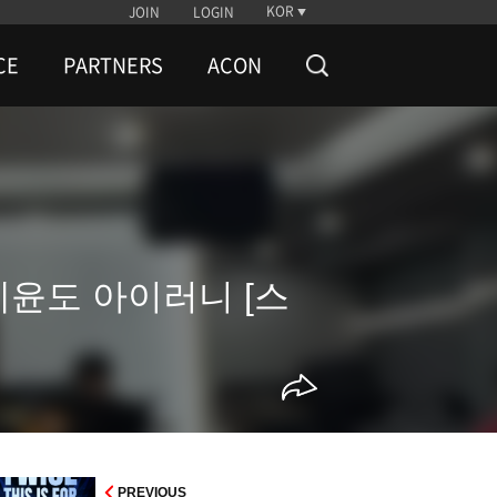
KOR
JOIN
LOGIN
CE
PARTNERS
ACON
세윤도 아이러니 [스
PREVIOUS