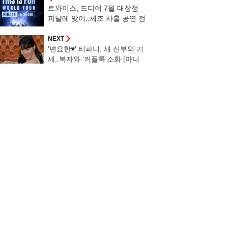
트와이스, 드디어 7월 대장정
피날레 맞이..체조 사흘 공연 전
석 매진
NEXT
'변요한♥' 티파니, 새 신부의 기
세..복자와 '커플룩'소화 [아니
근데진짜]