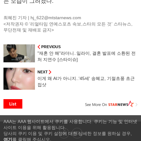
는 모습이 그려졌다.
최혜진 기자 |
hj_622@mtstarnews.com
<저작권자 © ‘리얼타임 연예스포츠 속보,스타의 모든 것’ 스타뉴스,
무단전재 및 재배포 금지>
PREVIOUS
"재혼 안 해"라더니..일라이, 결혼 발표에 소환된 전
처 지연수 [스타이슈]
NEXT
이게 왜 AI가 아니지..'45세' 송혜교, 기절초풍 초근
접샷
AAA는 AAA 웹사이트에서 쿠키를 사용합니다. 쿠키는 기능 및 인터넷
사이트 이용을 위해 활용됩니다.
당사의 쿠키 이용 및 쿠키 설정에 대한 상세한 정보를 원하실 경우,
여기
를 클릭해 주십시오.