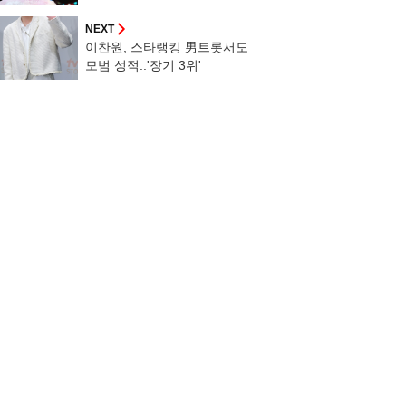
NEXT
이찬원, 스타랭킹 男트롯서도
모범 성적..'장기 3위'