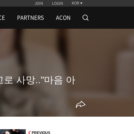
KOR
JOIN
LOGIN
CE
PARTNERS
ACON
로 사망.."마음 아
PREVIOUS