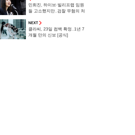
민희진, 하이브·빌리프랩 임원
들 고소했지만..검찰 무혐의 처
분
NEXT
클라씨, 23일 컴백 확정..1년 7
개월 만의 신보 [공식]