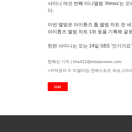
샤이니 여섯 번째 미니앨범 'Atmos'는 오
다.
이번 앨범은 아이튠즈 톱 앨범 차트 전 세계 
아이튠즈 앨범 차트 1위 등을 기록해 글
한편 샤이니는 오는 14일 SBS '인기가요'
한해선 기자 |
hhs422@mtstarnews.com
<저작권자 © ‘리얼타임 연예스포츠 속보,스타의