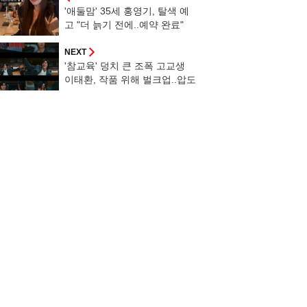
'애둘맘' 35세 홍영기, 탈색 예
고 "더 늙기 전에..예약 완료"
NEXT
'참교육' 덩치 큰 조폭 고교생
이태환, 작품 위해 벌크업..압도
적 피지컬