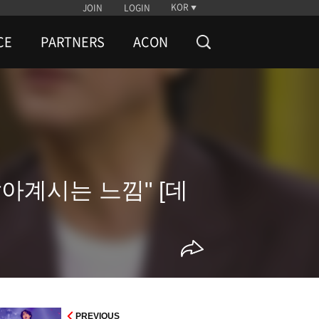
KOR
JOIN
LOGIN
CE
PARTNERS
ACON
살아계시는 느낌" [데
PREVIOUS