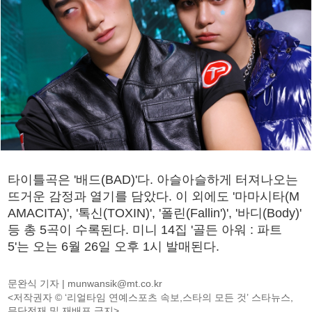
타이틀곡은 '배드(BAD)'다. 아슬아슬하게 터져나오는
뜨거운 감정과 열기를 담았다. 이 외에도 '마마시타(M
AMACITA)', '톡신(TOXIN)', '폴린(Fallin')', '바디(Body)'
등 총 5곡이 수록된다. 미니 14집 '골든 아워 : 파트
5'는 오는 6월 26일 오후 1시 발매된다.
문완식 기자 |
munwansik@mt.co.kr
<저작권자 © ‘리얼타임 연예스포츠 속보,스타의 모든 것’ 스타뉴스,
무단전재 및 재배포 금지>