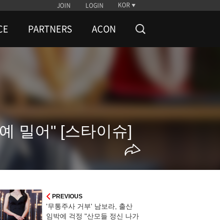
KOR
JOIN
LOGIN
CE
PARTNERS
ACON
예 밀어" [스타이슈]
PREVIOUS
'무통주사 거부' 남보라, 출산
임박에 걱정 "산모들 정신 나가