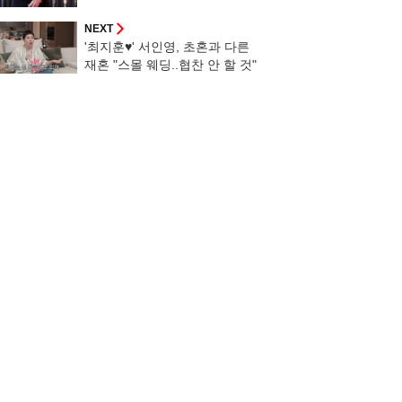
던데.." [스타이슈]
NEXT
'최지훈♥' 서인영, 초혼과 다른
재혼 "스몰 웨딩..협찬 안 할 것"
[스타이슈] [종합]