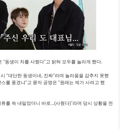
 "동생이 차를 사줬다"고 밝혀 모두를 놀라게 했다.
역시 "대단한 동생이네, 진짜"라며 놀라움을 감추지 못했
앙스를 풍겼냐"고 묻자 공명은 "원래는 제가 사려고 했
류를 쓱 내밀었더니 바로...(사줬다)"라며 당시 상황을 전