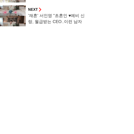
어"
NEXT
'재혼' 서인영 "초혼인 ♥예비 신
랑, 월급받는 CEO..이런 남자
처음" [스타이슈]