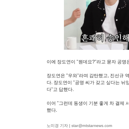
이에 장도연이 "뭔데요?"라고 묻자 공명은
장도연은 "우와"라며 감탄했고, 진선규 
다. 장도연이 "공명 씨가 갖고 싶다는 뉘
다"고 답했다.
이어 "그런데 동생이 기분 좋게 차 결제 서
했다.
노미경 기자 |
star@mtstarnews.com