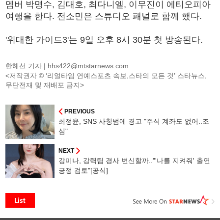
멤버 박명수, 김대호, 최다니엘, 이무진이 에티오피아
여행을 한다. 전소민은 스튜디오 패널로 함께 했다.
'위대한 가이드3'는 9일 오후 8시 30분 첫 방송된다.
한해선 기자 |
hhs422@mtstarnews.com
<저작권자 © ‘리얼타임 연예스포츠 속보,스타의 모든 것’ 스타뉴스,
무단전재 및 재배포 금지>
PREVIOUS
최정윤, SNS 사칭범에 경고 "주식 계좌도 없어..조
심"
NEXT
강미나, 강력팀 경사 변신할까.."'나를 지켜줘' 출연
긍정 검토"[공식]