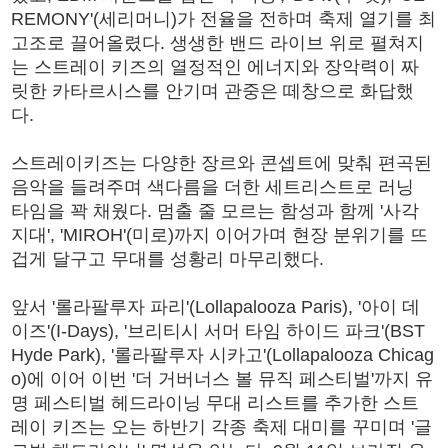
REMONY'(세리머니)가 전율을 전하며 축제 열기를 최
고조로 끌어올렸다. 생생한 밴드 라이브 위로 펼쳐지
는 스트레이 키즈의 열정적인 에너지와 장악력이 짜
릿한 카타르시스를 안기며 관중은 떼창으로 화답했
다.
스트레이키즈는 다양한 장르와 콘셉트에 맞춰 편곡된
음악을 들려주며 색다름을 더한 세트리스트로 러닝
타임을 꽉 채웠다. 멈출 줄 모르는 함성과 함께 '사각
지대', 'MIROH'(미로)까지 이어가며 현장 분위기를 뜨
겁게 달구고 무대를 성황리 마무리했다.
앞서 '롤라팔루자 파리'(Lollapalooza Paris), '아이 데
이즈'(I-Days), '브리티시 서머 타임 하이드 파크'(BST
Hyde Park), '롤라팔루자 시카고'(Lollapalooza Chicag
o)에 이어 이번 '더 거버너스 볼 뮤직 페스티벌'까지 유
명 페스티벌 헤드라이닝 무대 리스트를 추가한 스트
레이 키즈는 오는 하반기 각종 축제 대미를 꾸미며 '글