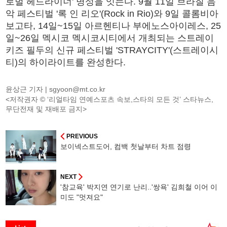
로벌 헤드라이너' 명성을 잇는다. 9월 11일 브라질 음
악 페스티벌 '록 인 리오'(Rock in Rio)와 9일 콜롬비아
보고타, 14일~15일 아르헨티나 부에노스아이레스, 25
일~26일 멕시코 멕시코시티에서 개최되는 스트레이
키즈 필두의 신규 페스티벌 'STRAYCITY'(스트레이시
티)의 하이라이트를 완성한다.
윤상근 기자 |
sgyoon@mt.co.kr
<저작권자 © ‘리얼타임 연예스포츠 속보,스타의 모든 것’ 스타뉴스,
무단전재 및 재배포 금지>
PREVIOUS
보이넥스트도어, 컴백 첫날부터 차트 점령
NEXT
'참교육' 박지연 연기로 난리..'쌍욕' 김희철 이어 이
미도 "멋져요"