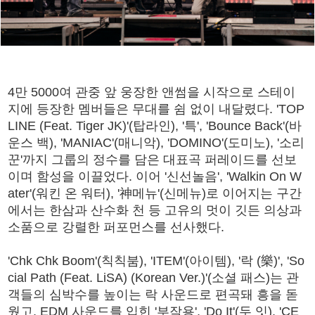
4만 5000여 관중 앞 웅장한 앤썸을 시작으로 스테이
지에 등장한 멤버들은 무대를 쉼 없이 내달렸다. 'TOP
LINE (Feat. Tiger JK)'(탑라인), '특', 'Bounce Back'(바
운스 백), 'MANIAC'(매니악), 'DOMINO'(도미노), '소리
꾼'까지 그룹의 정수를 담은 대표곡 퍼레이드를 선보
이며 함성을 이끌었다. 이어 '신선놀음', 'Walkin On W
ater'(워킨 온 워터), '神메뉴'(신메뉴)로 이어지는 구간
에서는 한삼과 산수화 천 등 고유의 멋이 깃든 의상과
소품으로 강렬한 퍼포먼스를 선사했다.
'Chk Chk Boom'(칙칙붐), 'ITEM'(아이템), '락 (樂)', 'So
cial Path (Feat. LiSA) (Korean Ver.)'(소셜 패스)는 관
객들의 심박수를 높이는 락 사운드로 편곡돼 흥을 돋
웠고, EDM 사운드를 입힌 '부작용', 'Do It'(두 잇), 'CE