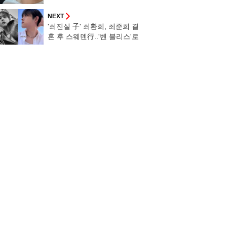
"멋져요"
NEXT
'최진실 子' 최환희, 최준희 결
혼 후 스웨덴行..'벤 블리스'로
컴백