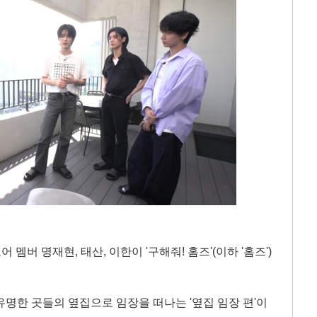
버 명재현, 태산, 이한이 '구해줘! 홈즈'(이하 '홈즈')
는 유명한 곳들의 옆집으로 임장을 떠나는 '옆집 임장 편'이