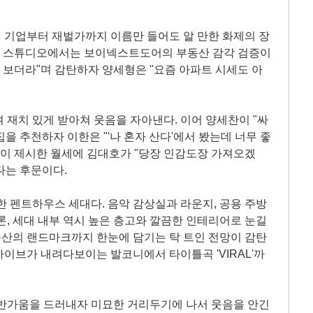
로벌 기업부터 재벌가까지 이름만 들어도 알 만한 화제의 장
앞서 스튜디오에서는 보이넥스트도어의 부동산 감각 검증이
잘 보더라"며 감탄하자 양세형은 "요즘 아파트 시세도 아
며 재치 있게 받아쳐 웃음을 자아낸다. 이어 양세찬이 "싸
집을 추천하자 이한은 "'나 혼자 산다'에서 봤는데 너무 좋
한이 제시한 월세에 김대호가 "당장 인감도장 가져오겠
다는 후문이다.
한 펜트하우스 세대다. 음악 감상실과 라운지, 공용 주방
론, 세대 내부 역시 높은 층고와 깔끔한 인테리어로 눈길
 용산의 랜드마크까지 한눈에 담기는 탁 트인 전망이 감탄
이브가 내려다보이는 발코니에서 타이틀곡 'VIRAL'까
 반가움을 드러내자 미묘한 거리두기에 나서 웃음을 안긴