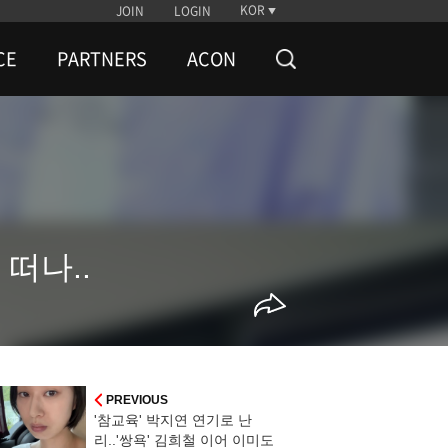
KOR
JOIN
LOGIN
CE
PARTNERS
ACON
 떠나..
PREVIOUS
'참교육' 박지연 연기로 난
리..'쌍욕' 김희철 이어 이미도