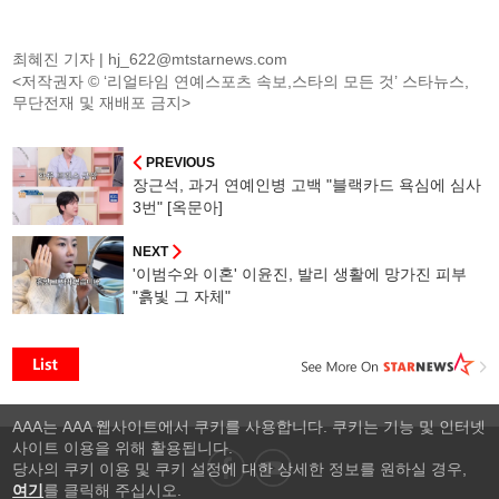
최혜진 기자 |
hj_622@mtstarnews.com
<저작권자 © ‘리얼타임 연예스포츠 속보,스타의 모든 것’ 스타뉴스,
무단전재 및 재배포 금지>
PREVIOUS
장근석, 과거 연예인병 고백 "블랙카드 욕심에 심사
3번" [옥문아]
NEXT
'이범수와 이혼' 이윤진, 발리 생활에 망가진 피부
"흙빛 그 자체"
AAA는 AAA 웹사이트에서 쿠키를 사용합니다. 쿠키는 기능 및 인터넷
사이트 이용을 위해 활용됩니다.
당사의 쿠키 이용 및 쿠키 설정에 대한 상세한 정보를 원하실 경우,
여기
를 클릭해 주십시오.