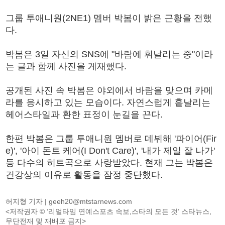
그룹 투애니원(2NE1) 멤버 박봄이 밝은 근황을 전했
다.
박봄은 3일 자신의 SNS에 "바람에 휘날리는 중"이라
는 글과 함께 사진을 게재했다.
공개된 사진 속 박봄은 야외에서 바람을 맞으며 카메
라를 응시하고 있는 모습이다. 자연스럽게 흩날리는
헤어스타일과 환한 표정이 눈길을 끈다.
한편 박봄은 그룹 투애니원 멤버로 데뷔해 '파이어(Fir
e)', '아이 돈트 케어(I Don't Care)', '내가 제일 잘 나가'
등 다수의 히트곡으로 사랑받았다. 현재 그는 박봄은
건강상의 이유로 활동을 잠정 중단했다.
허지형 기자 |
geeh20@mtstarnews.com
<저작권자 © ‘리얼타임 연예스포츠 속보,스타의 모든 것’ 스타뉴스,
무단전재 및 재배포 금지>