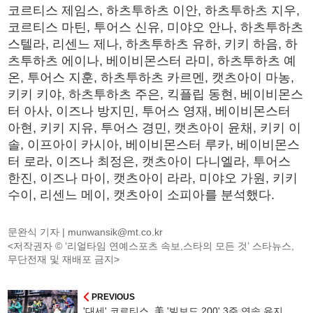
코르티스 제임스, 하츠투하츠 이안, 하츠투하츠 지우,
코르티스 마틴, 투어스 신유, 미야오 안나, 하츠투하츠
스텔라, 리센느 제나, 하츠투하츠 유하, 키키 하음, 하
츠투하츠 에이나, 베이비몬스터 라미, 하츠투하츠 예
온, 투어스 지훈, 하츠투하츠 카르멘, 캣츠아이 마농,
키키 키야, 하츠투하츠 주은, 킥플립 동현, 베이비몬스
터 아사, 이즈나 방지민, 투어스 영재, 베이비몬스터
아현, 키키 지유, 투어스 경민, 캣츠아이 윤채, 키키 이
솔, 이프아이 카시아, 베이비몬스터 루카, 베이비몬스
터 로라, 이즈나 최정은, 캣츠아이 다니엘라, 투어스
한진, 이즈나 마이, 캣츠아이 라라, 미야오 가원, 키키
수이, 리센느 메이, 캣츠아이 소피아를 분석했다.
문완식 기자 |
munwansik@mt.co.kr
<저작권자 © ‘리얼타임 연예스포츠 속보,스타의 모든 것’ 스타뉴스,
무단전재 및 재배포 금지>
PREVIOUS
'대세' 코르티스, 美 '빌보드 200' 3주 연속 유지