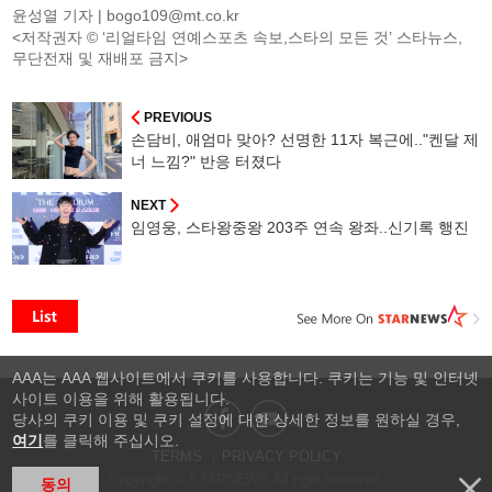
윤성열 기자 |
bogo109@mt.co.kr
<저작권자 © ‘리얼타임 연예스포츠 속보,스타의 모든 것’ 스타뉴스,
무단전재 및 재배포 금지>
PREVIOUS
손담비, 애엄마 맞아? 선명한 11자 복근에.."켄달 제
너 느낌?" 반응 터졌다
NEXT
임영웅, 스타왕중왕 203주 연속 왕좌..신기록 행진
AAA는 AAA 웹사이트에서 쿠키를 사용합니다. 쿠키는 기능 및 인터넷
사이트 이용을 위해 활용됩니다.
당사의 쿠키 이용 및 쿠키 설정에 대한 상세한 정보를 원하실 경우,
여기
를 클릭해 주십시오.
TERMS
PRIVACY POLICY
Copyright © STARNEWS All right reserved.
동의