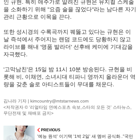
인 규현. 특히 애주가로 알려진 규현은 뮤지컬 스케줄
을 소화하기 위해 "요즘 술을 끊었다"라는 남다른 자기
관리 근황으로 이목을 끈다.
또한 성시경의 수록곡까지 꿰뚫고 있다는 규현은 이
날 즉석에서 주어지는 랜덤 코드에도 당황하지 않고
라이브를 해내 '명품 발라더' 선후배 케미에 기대감을
자극했다.
'고막남친'은 15일 밤 11시 10분 방송된다. 규현을 비
롯해 비, 이채연, 소녀시대 티파니 영까지 올라운더 역
량을 갖춘 솔로 아티스트들이 무대를 채운다.
김나라 기자 |
kimcountry@mtstarnews.com
<저작권자 © ‘리얼타임 연예스포츠 속보,스타의 모든 것’ 스타뉴스,
무단전재 및 재배포 금지>
PREVIOUS
'예능 원석' 이기택 '1박 2일' 새 멤버 공식화.."국민