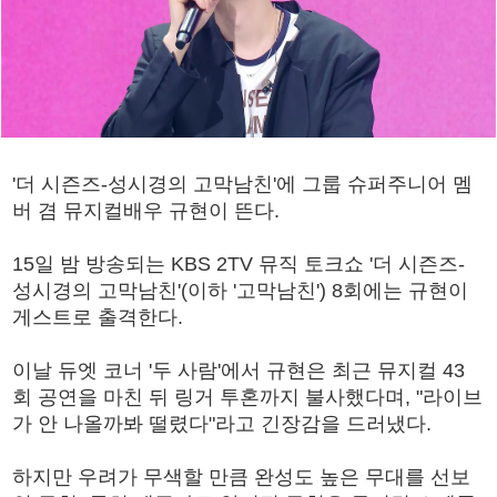
'더 시즌즈-성시경의 고막남친'에 그룹 슈퍼주니어 멤
버 겸 뮤지컬배우 규현이 뜬다.
15일 밤 방송되는 KBS 2TV 뮤직 토크쇼 '더 시즌즈-
성시경의 고막남친'(이하 '고막남친') 8회에는 규현이
게스트로 출격한다.
이날 듀엣 코너 '두 사람'에서 규현은 최근 뮤지컬 43
회 공연을 마친 뒤 링거 투혼까지 불사했다며, "라이브
가 안 나올까봐 떨렸다"라고 긴장감을 드러냈다.
하지만 우려가 무색할 만큼 완성도 높은 무대를 선보