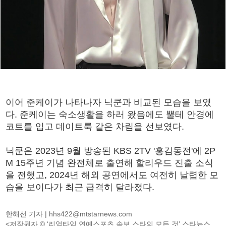
이어 준케이가 나타나자 닉쿤과 비교된 모습을 보였
다. 준케이는 숙소생활을 하러 왔음에도 뿔테 안경에
코트를 입고 데이트룩 같은 차림을 선보였다.
닉쿤은 2023년 9월 방송된 KBS 2TV '홍김동전'에 2P
M 15주년 기념 완전체로 출연해 할리우드 진출 소식
을 전했고, 2024년 해외 공연에서도 여전히 날렵한 모
습을 보이다가 최근 급격히 달라졌다.
한해선 기자 |
hhs422@mtstarnews.com
<저작권자 © ‘리얼타임 연예스포츠 속보,스타의 모든 것’ 스타뉴스,