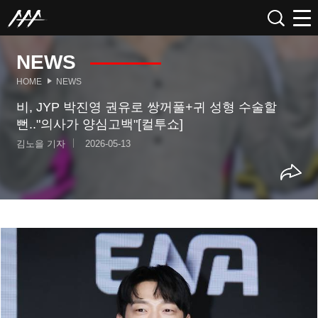
NEWS
HOME
NEWS
비, JYP 박진영 권유로 쌍꺼풀+귀 성형 수술할
뻔.."의사가 양심고백"[컬투쇼]
김노을 기자
2026-05-13