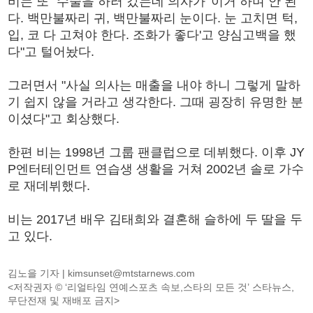
비는 또 "수술을 하러 갔는데 의사가 '이거 하며 안 된
다. 백만불짜리 귀, 백만불짜리 눈이다. 눈 고치면 턱,
입, 코 다 고쳐야 한다. 조화가 좋다'고 양심고백을 했
다"고 털어놨다.
그러면서 "사실 의사는 매출을 내야 하니 그렇게 말하
기 쉽지 않을 거라고 생각한다. 그때 굉장히 유명한 분
이셨다"고 회상했다.
한편 비는 1998년 그룹 팬클럽으로 데뷔했다. 이후 JY
P엔터테인먼트 연습생 생활을 거쳐 2002년 솔로 가수
로 재데뷔했다.
비는 2017년 배우 김태희와 결혼해 슬하에 두 딸을 두
고 있다.
김노을 기자 |
kimsunset@mtstarnews.com
<저작권자 © ‘리얼타임 연예스포츠 속보,스타의 모든 것’ 스타뉴스,
무단전재 및 재배포 금지>