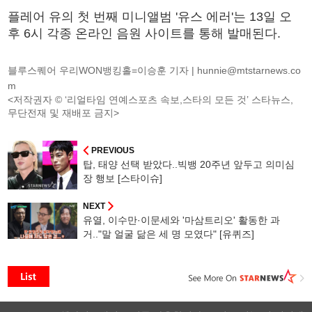
플레어 유의 첫 번째 미니앨범 '유스 에러'는 13일 오
후 6시 각종 온라인 음원 사이트를 통해 발매된다.
블루스퀘어 우리WON뱅킹홀=이승훈 기자 |
hunnie@mtstarnews.co
m
<저작권자 © ‘리얼타임 연예스포츠 속보,스타의 모든 것’ 스타뉴스,
무단전재 및 재배포 금지>
PREVIOUS
탑, 태양 선택 받았다..빅뱅 20주년 앞두고 의미심
장 행보 [스타이슈]
NEXT
유열, 이수만·이문세와 '마삼트리오' 활동한 과
거.."말 얼굴 닮은 세 명 모였다" [유퀴즈]