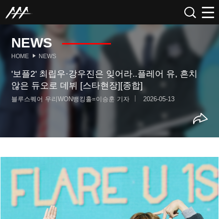
NEWS
HOME
NEWS
'보플2' 최립우·강우진은 잊어라..플레어 유, 흔치
않은 듀오로 데뷔 [스타현장][종합]
블루스퀘어 우리WON뱅킹홀=이승훈 기자
2026-05-13