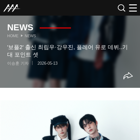
NEWS
HOME
NEWS
'보플2' 출신 최립우·강우진, 플레어 유로 데뷔..기
대 포인트 셋
이승훈 기자
2026-05-13