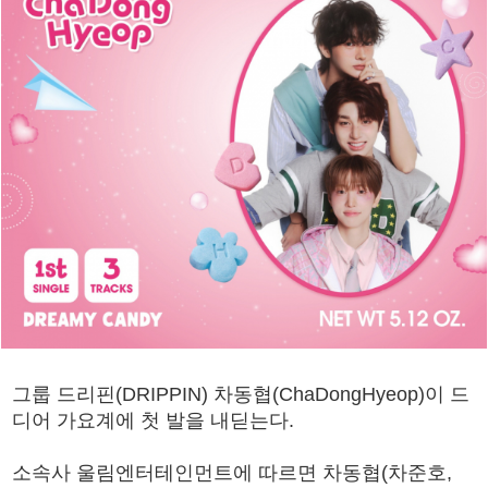
그룹 드리핀(DRIPPIN) 차동협(ChaDongHyeop)이 드
디어 가요계에 첫 발을 내딛는다.
소속사 울림엔터테인먼트에 따르면 차동협(차준호,