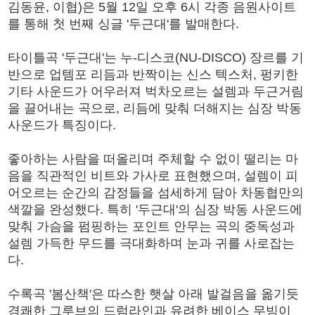
김동윤, 이협)은 5월 12일 오후 6시 각종 음원사이트
를 통해 첫 번째 싱글 '두근대'를 발매한다.
타이틀곡 '두근대'는 누-디스코(NU-DISCO) 장르를 기
반으로 업템포 리듬과 반짝이는 신스 텍스처, 펑키한
기타 사운드가 어우러져 벅차오르는 설렘과 두근거림
을 끌어내는 곡으로, 리듬에 맞춰 더해지는 심장 박동
사운드가 특징이다.
좋아하는 사람을 떠올리며 주체할 수 없이 떨리는 마
음을 직관적인 비트와 가사로 표현했으며, 설렘이 피
어오르는 순간의 감정들을 섬세하게 담아 차동협만의
색깔을 완성했다. 특히 '두근대'의 심장 박동 사운드에
맞춰 가슴을 펌핑하는 포인트 안무는 곡의 중독성과
설렘 가득한 무드를 극대화하며 눈과 귀를 사로잡는
다.
수록곡 '봄산책'은 따스한 햇살 아래 발걸음을 옮기듯
경쾌한 그루브의 드럼라인과 유려한 베이스 무빙이