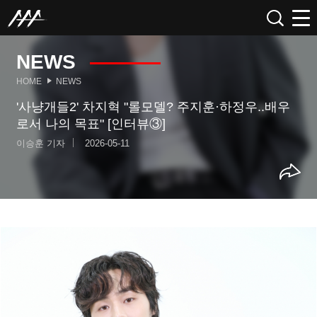
NEWS
HOME
NEWS
'사냥개들2' 차지혁 "롤모델? 주지훈·하정우..배우
로서 나의 목표" [인터뷰③]
이승훈 기자
2026-05-11