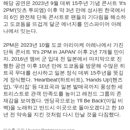
해당 공연은 2023년 9월 데뷔 15주년 기념 콘서트 'It's
2PM'(잇츠 투피엠) 이후 약 3년 만에 성사된 한국에서
의 6인 완전체 단독 콘서트로 팬들의 기다림을 해소하
고 도쿄돔을 뜨겁게 달군 에너지를 인스파이어 아레
나에서 잇는다.
2PM은 2023년 10월 도쿄 아리아케 아레나에서 가진
단독 콘서트 'It's 2PM in JAPAN' 이후 2년 7개월 만이
자, 2016년 멤버 군 입대 전 일본에서 마지막으로 진
행한 공연 이후 10년 만에 도쿄돔을 방문해 수많은 히
트곡 무대를 선사하고 일본 정식 데뷔 15주년을 뜻깊
게 장식했다. 'Heartbeat'(하트비트), 'Hands Up'(핸즈
업), '우리집' 등 대표곡과 일본 발매곡까지 풍성한 세
트리스트로 관객 만족도를 높이고 레전드 그룹의 존
재감을 보여줬다. 엔딩곡으로는 'I'll Be Back'(아일 비
백)을 노래하고 반드시 이곳으로 돌아오겠다고 한 10
년 전 약속을 지킨 것처럼 다시 만날 것을 다짐했다.
이승훈 기자 |
hunnie@mtstarnews.com