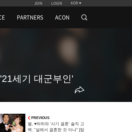
KOR
JOIN
LOGIN
CE
PARTNERS
ACON
'21세기 대군부인'
PREVIOUS
별, ♥하하와 '사기 결혼' 솔직 고
백.."설레서 결혼한 것 아냐" [탐