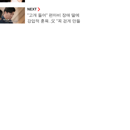
비]
NEXT
"고개 들어" 편마비 장애 딸에
강압적 훈육..父 "꼭 걷게 만들
고파" [결혼 지옥]