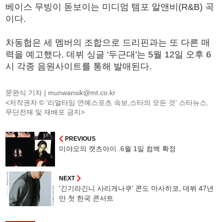
베이스 무빙이 돋보이는 미디엄 템포 알앤비(R&B) 곡
이다.
차동협은 세 멤버의 조합으로 드리핀과는 또 다른 매
력을 예고했다. 데뷔 싱글 '두근대'는 5월 12일 오후 6
시 각종 음원사이트를 통해 발매된다.
문완식 기자 |
munwansik@mt.co.kr
<저작권자 © ‘리얼타임 연예스포츠 속보,스타의 모든 것’ 스타뉴스,
무단전재 및 재배포 금지>
PREVIOUS
미야오의 캣츠아이..6월 1일 컴백 확정
NEXT
'긴기라긴니 사리게나쿠' 콘도 마사히코, 데뷔 47년
만 첫 한국 콘서트