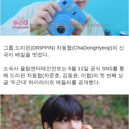
그룹 드리핀(DRIPPIN) 차동협(ChaDongHyeop)의 신
곡이 베일을 벗었다.
소속사 울림엔터테인먼트는 5월 11일 공식 SNS를 통
해 드리핀 차동협(차준호, 김동윤, 이협)의 첫 번째 싱
글 '두근대' 하이라이트 메들리를 공개했다.