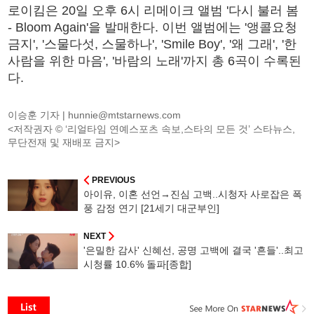
로이킴은 20일 오후 6시 리메이크 앨범 '다시 불러 봄
- Bloom Again'을 발매한다. 이번 앨범에는 '앵콜요청
금지', '스물다섯, 스물하나', 'Smile Boy', '왜 그래', '한
사람을 위한 마음', '바람의 노래'까지 총 6곡이 수록된
다.
이승훈 기자 |
hunnie@mtstarnews.com
<저작권자 © ‘리얼타임 연예스포츠 속보,스타의 모든 것’ 스타뉴스,
무단전재 및 재배포 금지>
PREVIOUS
아이유, 이혼 선언→진심 고백..시청자 사로잡은 폭
풍 감정 연기 [21세기 대군부인]
NEXT
'은밀한 감사' 신혜선, 공명 고백에 결국 '흔들'..최고
시청률 10.6% 돌파[종합]