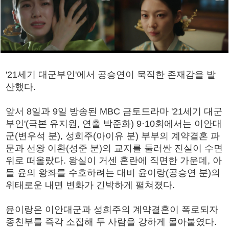
'21세기 대군부인'에서 공승연이 묵직한 존재감을 발
산했다.
앞서 8일과 9일 방송된 MBC 금토드라마 '21세기 대군
부인'(극본 유지원, 연출 박준화) 9·10회에서는 이안대
군(변우석 분), 성희주(아이유 분) 부부의 계약결혼 파
문과 선왕 이환(성준 분)의 교지를 둘러싼 진실이 수면
위로 떠올랐다. 왕실이 거센 혼란에 직면한 가운데, 아
들 윤의 왕좌를 수호하려는 대비 윤이랑(공승연 분)의
위태로운 내면 변화가 긴박하게 펼쳐졌다.
윤이랑은 이안대군과 성희주의 계약결혼이 폭로되자
종친부를 즉각 소집해 두 사람을 강하게 몰아붙였다.