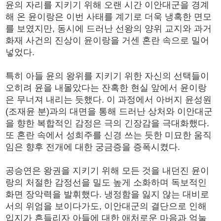
윤의 자리를 지키기 위해 오랜 시간 이안대군을 경계
해 온 윤이랑은 이번 사태를 계기로 더욱 냉혹한 면모
를 보였지만, 동시에 드러난 선왕의 양위 교지와 과거
화재 사건의 진상이 윤이랑을 거센 혼란 속으로 밀어
넣었다.
특히 아들 윤의 왕위를 지키기 위한 자신의 선택들이
오히려 윤을 내몰았다는 잔혹한 현실 앞에서 윤이랑
은 무너져 내리는 듯했다. 이 과정에서 아버지 윤성원
(조재윤 분)과의 대면을 통해 드러난 상처와 이안대군
을 향한 복합적인 감정은 극의 긴장감을 극대화했다.
또 혼란 속에서 성희주를 신경 쓰는 듯한 미묘한 움직
임은 향후 전개에 대한 궁금증을 증폭시켰다.
공승연은 왕권을 지키기 위해 모든 것을 내던진 윤이
랑의 처절한 감정선을 밀도 높게 소화하며 독보적인
화면 장악력을 발휘했다. 냉정함을 잃지 않는 대비로
서의 위엄을 보이다가도, 이안대군의 결단으로 인해
입지가 흔들리자 아들에 대한 애처로운 마음과 억눌