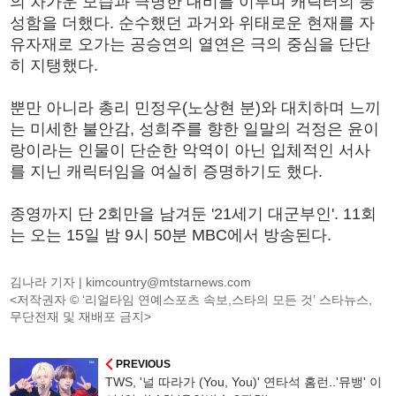
의 차가운 모습과 극명한 대비를 이루며 캐릭터의 풍
성함을 더했다. 순수했던 과거와 위태로운 현재를 자
유자재로 오가는 공승연의 열연은 극의 중심을 단단
히 지탱했다.
뿐만 아니라 총리 민정우(노상현 분)와 대치하며 느끼
는 미세한 불안감, 성희주를 향한 일말의 걱정은 윤이
랑이라는 인물이 단순한 악역이 아닌 입체적인 서사
를 지닌 캐릭터임을 여실히 증명하기도 했다.
종영까지 단 2회만을 남겨둔 '21세기 대군부인'. 11회
는 오는 15일 밤 9시 50분 MBC에서 방송된다.
김나라 기자 |
kimcountry@mtstarnews.com
<저작권자 © ‘리얼타임 연예스포츠 속보,스타의 모든 것’ 스타뉴스,
무단전재 및 재배포 금지>
PREVIOUS
TWS, '널 따라가 (You, You)' 연타석 홈런..'뮤뱅' 이