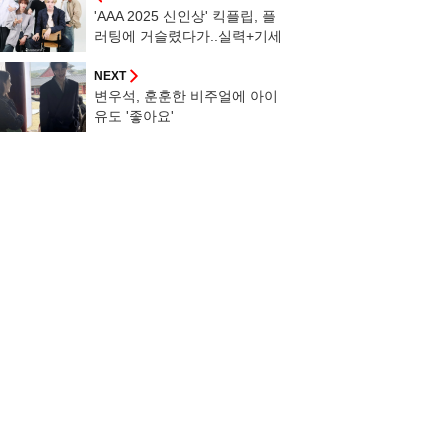
'AAA 2025 신인상' 킥플립, 플
러팅에 거슬렸다가..실력+기세
+다정함에 감긴다 [★FULL인
터뷰]
NEXT
변우석, 훈훈한 비주얼에 아이
유도 '좋아요'