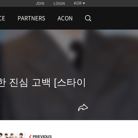
KOR
JOIN
LOGIN
CE
PARTNERS
ACON
한 진심 고백 [스타이
PREVIOUS